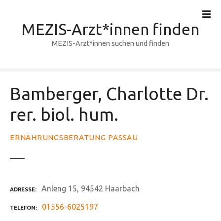
Z
u
MEZIS-Arzt*innen finden
m
I
MEZIS-Arzt*innen suchen und finden
n
h
a
l
Bamberger, Charlotte Dr.
t
rer. biol. hum.
s
p
r
ERNÄHRUNGSBERATUNG PASSAU
i
n
g
e
Anleng 15, 94542 Haarbach
ADRESSE
n
01556-6025197
TELEFON