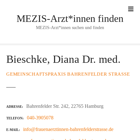
Z
u
MEZIS-Arzt*innen finden
m
I
MEZIS-Arzt*innen suchen und finden
n
h
a
l
Bieschke, Diana Dr. med.
t
s
GEMEINSCHAFTSPRAXIS BAHRENFELDER STRASSE
p
r
i
n
Bahrenfelder Str. 242, 22765 Hamburg
ADRESSE
g
e
040-3905078
TELEFON
n
info@frauenaerztinnen-bahrenfelderstrasse.de
E-MAIL