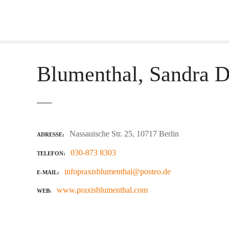
Z
u
m
I
n
Blumenthal, Sandra D
h
a
l
t
s
p
Nassauische Str. 25, 10717 Berlin
ADRESSE
r
030-873 8303
i
TELEFON
n
infopraxisblumenthal@posteo.de
E-MAIL
g
e
www.praxisblumenthal.com
WEB
n