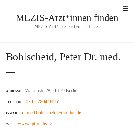
Z
u
MEZIS-Arzt*innen finden
m
I
MEZIS-Arzt*innen suchen und finden
n
h
a
l
Bohlscheid, Peter Dr. med.
t
s
p
r
i
Waisenstr. 28, 10179 Berlin
ADRESSE
n
030 – 2804 99955
TELEFON
g
e
dr.med.bohlscheid@t-online.de
E-MAIL
n
www.kpt-mitte.de
WEB