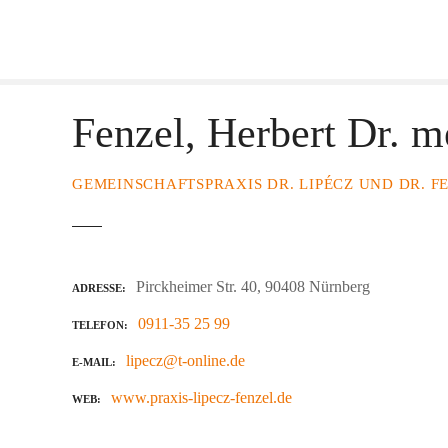
Z
u
m
I
n
Fenzel, Herbert Dr. m
h
a
l
GEMEINSCHAFTSPRAXIS DR. LIPÉCZ UND DR. F
t
s
p
r
Pirckheimer Str. 40, 90408 Nürnberg
ADRESSE
i
n
0911-35 25 99
TELEFON
g
lipecz@t-online.de
E-MAIL
e
n
www.praxis-lipecz-fenzel.de
WEB