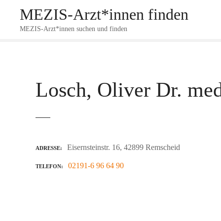
Z
MEZIS-Arzt*innen finden
u
m
MEZIS-Arzt*innen suchen und finden
I
n
h
a
Losch, Oliver Dr. med
l
t
s
p
r
Eisernsteinstr. 16, 42899 Remscheid
i
ADRESSE
n
02191-6 96 64 90
TELEFON
g
e
n