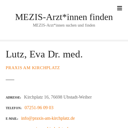
Z
u
MEZIS-Arzt*innen finden
m
I
MEZIS-Arzt*innen suchen und finden
n
h
a
l
Lutz, Eva Dr. med.
t
s
PRAXIS AM KIRCHPLATZ
p
r
i
n
Kirchplatz 16, 76698 Ubstadt-Weiher
ADRESSE
g
e
07251-96 09 03
TELEFON
n
info@praxis-am-kirchplatz.de
E-MAIL