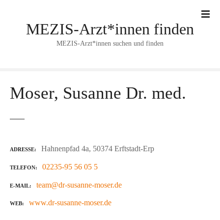
Z
u
MEZIS-Arzt*innen finden
m
I
MEZIS-Arzt*innen suchen und finden
n
h
a
l
Moser, Susanne Dr. med.
t
s
p
r
i
Hahnenpfad 4a, 50374 Erftstadt-Erp
ADRESSE
n
02235-95 56 05 5
TELEFON
g
e
team@dr-susanne-moser.de
E-MAIL
n
www.dr-susanne-moser.de
WEB