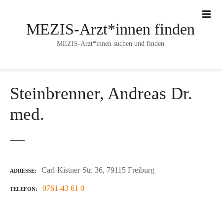
Z
u
MEZIS-Arzt*innen finden
m
I
MEZIS-Arzt*innen suchen und finden
n
h
a
l
Steinbrenner, Andreas Dr.
t
med.
s
p
r
i
n
Carl-Kistner-Str. 36, 79115 Freiburg
g
ADRESSE
e
0761-43 61 0
TELEFON
n