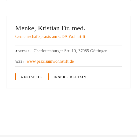
Menke, Kristian Dr. med.
Gemeinschaftspraxis am GDA Wohnstift
Charlottenburger Str. 19, 37085 Göttingen
ADRESSE
www.praxisamwohnstift.de
WEB
GERIATRIE
INNERE MEDIZIN
P
o