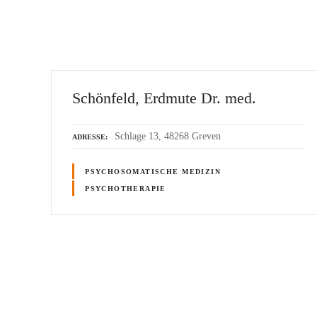
Schönfeld, Erdmute Dr. med.
Schlage 13, 48268 Greven
ADRESSE
PSYCHOSOMATISCHE MEDIZIN
PSYCHOTHERAPIE
P
o