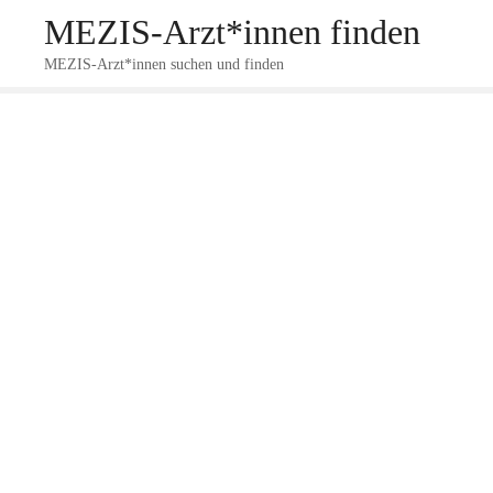
Z
MEZIS-Arzt*innen finden
u
m
MEZIS-Arzt*innen suchen und finden
I
n
h
a
l
t
s
p
r
i
n
g
e
n