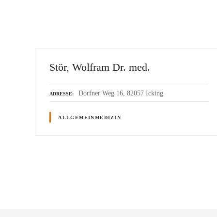
Stör, Wolfram Dr. med.
Dorfner Weg 16, 82057 Icking
ADRESSE
ALLGEMEINMEDIZIN
P
o