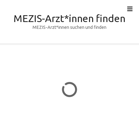
Z
u
MEZIS-Arzt*innen finden
m
I
MEZIS-Arzt*innen suchen und finden
n
h
a
l
t
s
p
r
i
n
g
e
n