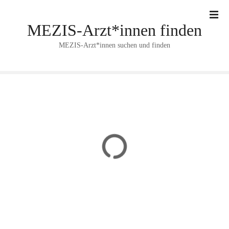
Z
u
MEZIS-Arzt*innen finden
m
I
MEZIS-Arzt*innen suchen und finden
n
h
a
l
t
s
p
r
i
n
g
e
n