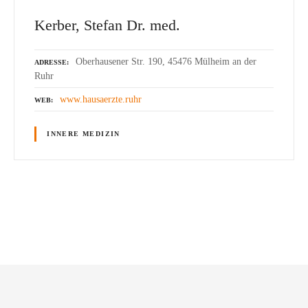
Kerber, Stefan Dr. med.
Oberhausener Str. 190, 45476 Mülheim an der
ADRESSE
Ruhr
www.hausaerzte.ruhr
WEB
INNERE MEDIZIN
P
o
s
t