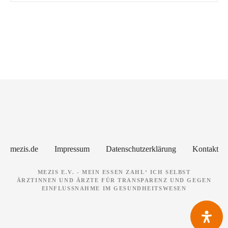
P
o
s
t
s
N
mezis.de
Impressum
Datenschutzerklärung
Kontakt
a
MEZIS E.V. - MEIN ESSEN ZAHL‘ ICH SELBST
ÄRZTINNEN UND ÄRZTE FÜR TRANSPARENZ UND GEGEN
v
EINFLUSSNAHME IM GESUNDHEITSWESEN
i