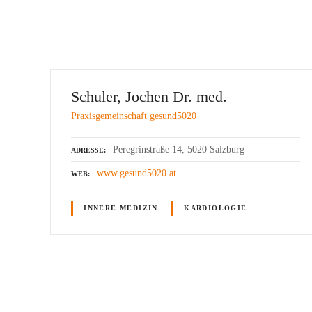
Schuler, Jochen Dr. med.
Praxisgemeinschaft gesund5020
Peregrinstraße 14, 5020 Salzburg
ADRESSE
www.gesund5020.at
WEB
INNERE MEDIZIN
KARDIOLOGIE
P