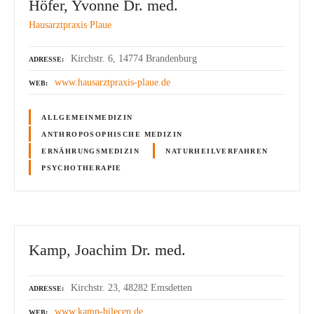
Höfer, Yvonne Dr. med.
Hausarztpraxis Plaue
Kirchstr. 6, 14774 Brandenburg
ADRESSE
www.hausarztpraxis-plaue.de
WEB
ALLGEMEINMEDIZIN
ANTHROPOSOPHISCHE MEDIZIN
ERNÄHRUNGSMEDIZIN
NATURHEILVERFAHREN
PSYCHOTHERAPIE
Kamp, Joachim Dr. med.
Kirchstr. 23, 48282 Emsdetten
ADRESSE
www.kamp-bilecen.de
WEB