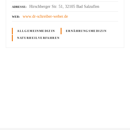
Hirschberger Str. 51, 32105 Bad Salzuflen
ADRESSE
www.dr-schreiber-weber.de
WEB
ALLGEMEINMEDIZIN
ERNÄHRUNGSMEDIZIN
NATURHEILVERFAHREN
P
o
s
t
s