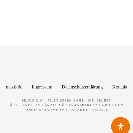
P
o
s
t
s
N
mezis.de
Impressum
Datenschutzerklärung
Kontakt
a
MEZIS E.V. - MEIN ESSEN ZAHL‘ ICH SELBST
ÄRZTINNEN UND ÄRZTE FÜR TRANSPARENZ UND GEGEN
v
EINFLUSSNAHME IM GESUNDHEITSWESEN
i