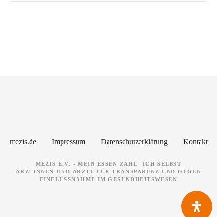
P
o
s
t
s
N
mezis.de
Impressum
Datenschutzerklärung
Kontakt
a
MEZIS E.V. - MEIN ESSEN ZAHL‘ ICH SELBST
ÄRZTINNEN UND ÄRZTE FÜR TRANSPARENZ UND GEGEN
v
EINFLUSSNAHME IM GESUNDHEITSWESEN
i